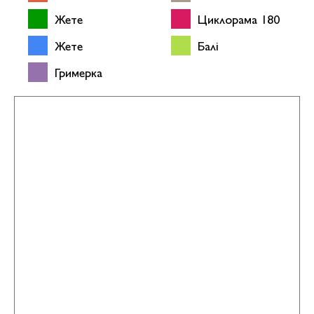
Жете
Циклорама 180
Жете
Балі
Гримерка