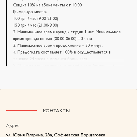
Скидка 10% на абонементы от 10:00
Гримерную место:
100 грн / час (9.00-21.00)
150 грн / час (21.00-9.00)
2. Минимальное время аренды студии 1 час. Минимальное
время аренды ночью (00.00-06.00) – 3 часа.
3. Минимальное время продолжение – 30 минут.
4. Предоплата составляет 100% и осуществляется в
течение 24 часов с момента брони зала.
5. Максимальное количество людей в зале Люмьер – 7
(включая фотографа). При большем количестве гостей
доплата – 50 грн / человек в час.
Максимальное количество людей в зале Жете:
-на пирсе 5 человек (одновременно)
-на лодке 2 человека (одновременно)
6. Время начала съемки – это время начала вашей брони, а
КОНТАКТЫ
не приезда и фактического входа в зал.
Если вы пришли раньше и есть возможность входа в зал,
Адрес
то это будет считаться вашим началом брони.
7. За 5 минут до окончания вашего времени брони,
ул. Юрия Гагарина, 28а, Софиевская Борщаговка